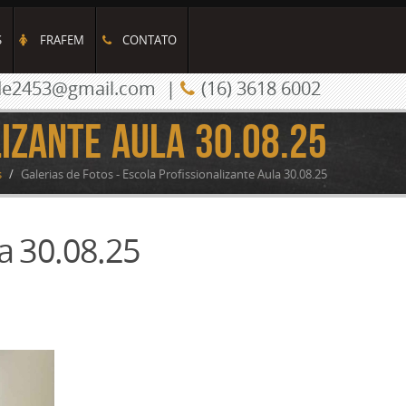
S
FRAFEM
CONTATO
de2453@gmail.com
|
(16) 3618 6002
izante Aula 30.08.25
s
/
Galerias de Fotos - Escola Profissionalizante Aula 30.08.25
la 30.08.25