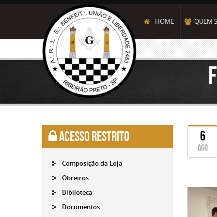
HOME
QUEM 
Clique
para
ampli
6
Acesso Restrito
ago
Composição da Loja
Obreiros
Biblioteca
Documentos