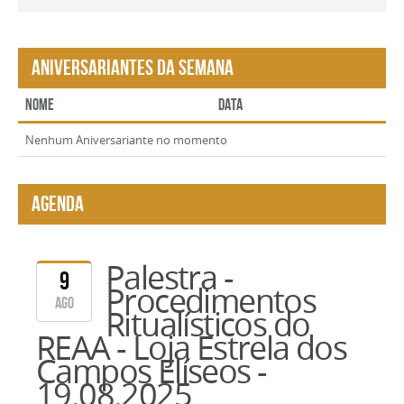
Aniversariantes da Semana
Nome
Data
Nenhum Aniversariante no momento
Agenda
Palestra -
9
Procedimentos
ago
Ritualísticos do
REAA - Loja Estrela dos
Clique
Campos Elíseos -
para
19.08.2025
ampliar