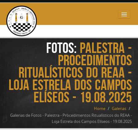
HOME
Fotos:
Palestra -
QUEM SOMOS
Procedimentos
O QUE É MAÇONARIA?
Ritualísticos do REAA -
GALERIA DE FOTOS
Loja Estrela dos Campos
LINKS
Elíseos - 19.08.2025
FRAFEM
Home
/
Galerias
/
CONTATO
Galerias de Fotos - Palestra - Procedimentos Ritualísticos do REAA -
Loja Estrela dos Campos Elíseos - 19.08.2025